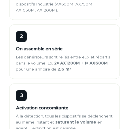
dispositifs Industrie (AX600M, AX750M,
AX1050M, AX1200M).
2
On assemble en série
Les générateurs sont reliés entre eux et répartis
dans le volume. Ex.
2× AX1200M + 1× AX600M
pour une armoire de
2,6 m³
.
3
Activation concomitante
À la détection, tous les dispositifs se déclenchent
au même instant et
saturent le volume
en
agent : l'extinction est garantie.