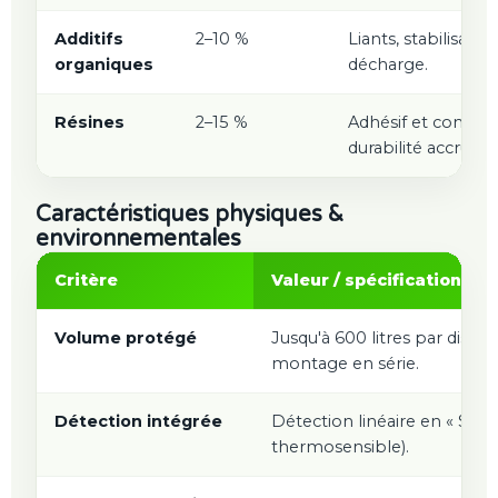
Additifs
2–10 %
Liants, stabilisant
organiques
décharge.
Résines
2–15 %
Adhésif et conserv
durabilité accrue.
Caractéristiques physiques &
environnementales
Critère
Valeur / spécification
Volume protégé
Jusqu'à 600 litres par dispos
montage en série.
Détection intégrée
Détection linéaire en « S » 
thermosensible).