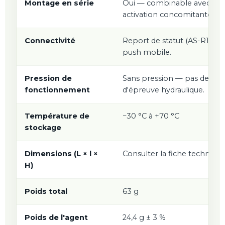
Montage en série
Oui — combinable avec la fa
activation concomitante.
Connectivité
Report de statut (AS-R1 / AS-
push mobile.
Pression de
Sans pression — pas de risq
fonctionnement
d'épreuve hydraulique.
Température de
−30 °C à +70 °C
stockage
Dimensions (L × l ×
Consulter la fiche techniqu
H)
Poids total
63 g
Poids de l'agent
24,4 g ± 3 %