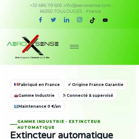
+33 686 119 605
info@aeroxsense.com
66350 TOULOUGES - France
Fabriqué en France
✔ Origine France Garantie
Gamme Industrie
Connecté & supervisé
Maintenance 0 €/an
GAMME INDUSTRIE · EXTINCTEUR
AUTOMATIQUE
Extincteur automatique