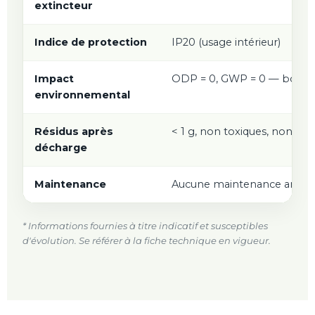
extincteur
Indice de protection
IP20 (usage intérieur)
Impact
ODP = 0, GWP = 0 — boîtier
environnemental
Résidus après
< 1 g, non toxiques, non corr
décharge
Maintenance
Aucune maintenance annuelle
* Informations fournies à titre indicatif et susceptibles
d'évolution. Se référer à la fiche technique en vigueur.