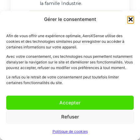
la famille Industrie.
Manuel d'installation,
Gérer le consentement
documentation technique et
schémas.
Afin de vous offrir une expérience optimale, AeroXSense utilise des
cookies et des technologies similaires pour enregistrer ou accéder à
Certificat de conformité et garantie
certaines informations sur votre appareil.
AeroXSense.
Avec votre consentement, ces technologies nous permettent notamment
d’analyser la navigation sur le site et d’améliorer ses fonctionnalités. Vous
pouvez accepter, refuser ou modifier vos préférences à tout moment.
Le refus ou le retrait de votre consentement peut toutefois limiter
certaines fonctionnalités du site.
Accompagnement & support
Étude & dimensionnement
de
Accepter
votre TGBT et de vos armoires.
Refuser
Aide au CCTP
et appui aux
bureaux d'études.
Politique de cookies