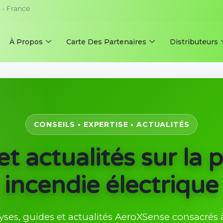
- France
À Propos
Carte Des Partenaires
Distributeurs
CONSEILS • EXPERTISE • ACTUALITÉS
et actualités sur la 
incendie électrique
yses, guides et actualités AeroXSense consacrés 